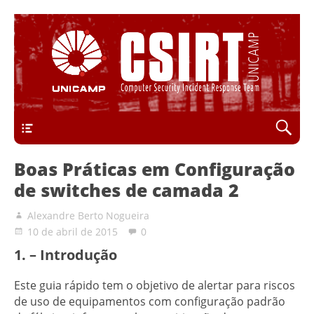
Computer Security Incident Response Team
CSIRT Unicamp
principal
Boas Práticas em Configuração
de switches de camada 2
Alexandre Berto Nogueira
10 de abril de 2015
0
1. – Introdução
Este guia rápido tem o objetivo de alertar para riscos
de uso de equipamentos com configuração padrão