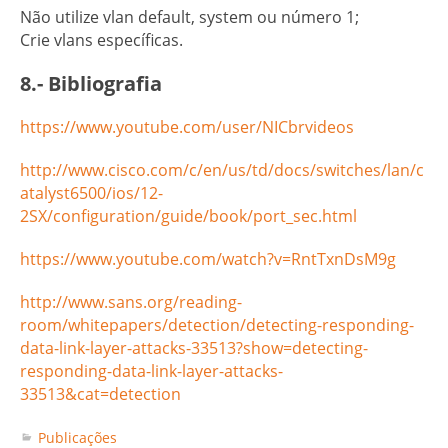
Não utilize vlan default, system ou número 1;
Crie vlans específicas.
8.- Bibliografia
https://www.youtube.com/user/NICbrvideos
http://www.cisco.com/c/en/us/td/docs/switches/lan/c
atalyst6500/ios/12-
2SX/configuration/guide/book/port_sec.html
https://www.youtube.com/watch?v=RntTxnDsM9g
http://www.sans.org/reading-
room/whitepapers/detection/detecting-responding-
data-link-layer-attacks-33513?show=detecting-
responding-data-link-layer-attacks-
33513&cat=detection
Publicações