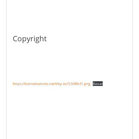
Copyright
https://licensebuttons.net/l/by-nc/3.0/88x31.png
Baixar